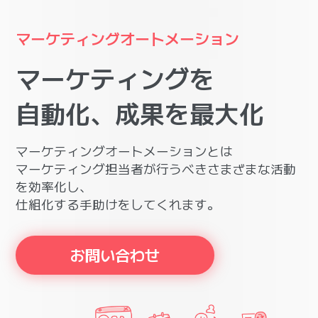
マーケティングオートメーション
マ
ー
ケ
テ
ィ
ン
グ
を
自
動
化
、
成
果
を
最
大
化
マーケティングオートメーションとは
マーケティング担当者が行うべきさまざまな活動
を効率化し、
仕組化する手助けをしてくれます。
お問い合わせ