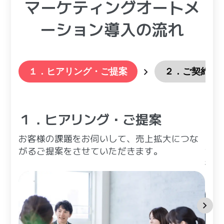
マーケティングオートメ
ーション導入の流れ
１．ヒアリング・ご提案
２．ご契約
１．ヒアリング・ご提案
２
お客様の課題をお伺いして、売上拡大につな
MA
がるご提案をさせていただきます。
サポ
後は