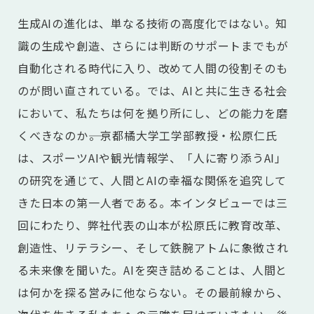
生成AIの進化は、単なる技術の高度化ではない。知
識の生成や創造、さらには判断のサポートまでもが
自動化される時代に入り、改めて人間の役割そのも
のが問い直されている。では、AIと共に生きる社会
において、私たちは何を拠り所にし、どの能力を磨
くべきなのか――。京都橘大学工学部教授・松原仁氏
は、スポーツAIや観光情報学、「人に寄り添うAI」
の研究を通じて、人間とAIの幸福な関係を追究して
きた日本の第一人者である。本インタビューでは三
回にわたり、弊社代表の山本が松原氏に教育改革、
創造性、リテラシー、そして鉄腕アトムに象徴され
る未来像を聞いた。AIを突き詰めることは、人間と
は何かを探る営みに他ならない。その最前線から、