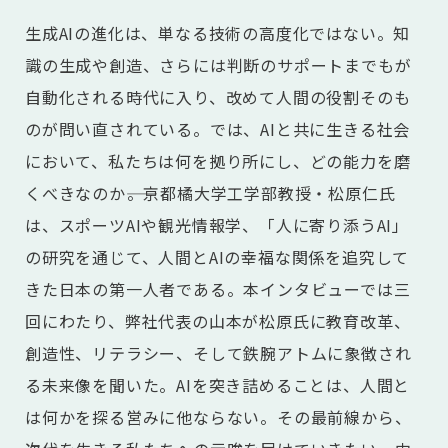
生成AIの進化は、単なる技術の高度化ではない。知
識の生成や創造、さらには判断のサポートまでもが
自動化される時代に入り、改めて人間の役割そのも
のが問い直されている。では、AIと共に生きる社会
において、私たちは何を拠り所にし、どの能力を磨
くべきなのか――。京都橘大学工学部教授・松原仁氏
は、スポーツAIや観光情報学、「人に寄り添うAI」
の研究を通じて、人間とAIの幸福な関係を追究して
きた日本の第一人者である。本インタビューでは三
回にわたり、弊社代表の山本が松原氏に教育改革、
創造性、リテラシー、そして鉄腕アトムに象徴され
る未来像を聞いた。AIを突き詰めることは、人間と
は何かを探る営みに他ならない。その最前線から、