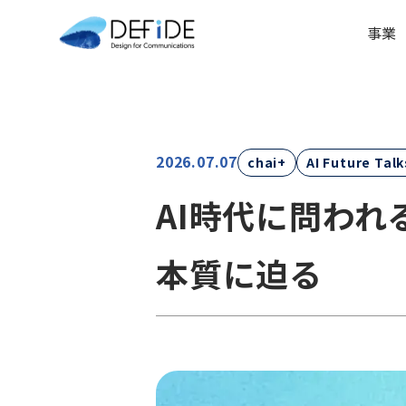
事業
2026.07.07
chai+
AI Future Talk
AI時代に問わ
本質に迫る