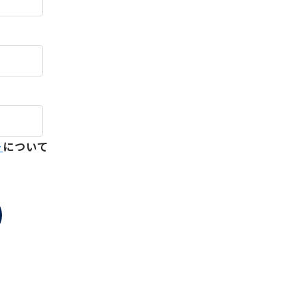
ー
について