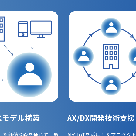
スモデル構築
AX/DX開発技術支援
した価値探索を通じて、最
AIやIoTを活用したプロダク