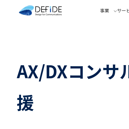
事業
サー
AX/DXコン
援