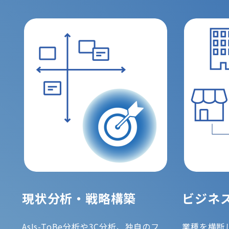
現状分析・戦略構築
ビジネ
AsIs-ToBe分析や3C分析、独自のフ
業種を横断