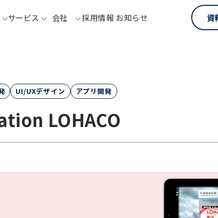
サービス
会社
採用情報
お知らせ
資
発
UI/UXデザイン
アプリ開発
cation LOHACO