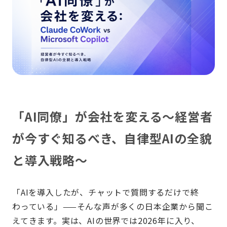
「AI同僚」が会社を変える〜経営者
が今すぐ知るべき、自律型AIの全貌
と導入戦略〜
「
AI
を導入したが、チャットで質問するだけで終
わっている」
——
そんな声が多くの日本企業から聞こ
えてきます。実は、
AI
の世界では
2026
年に入り、