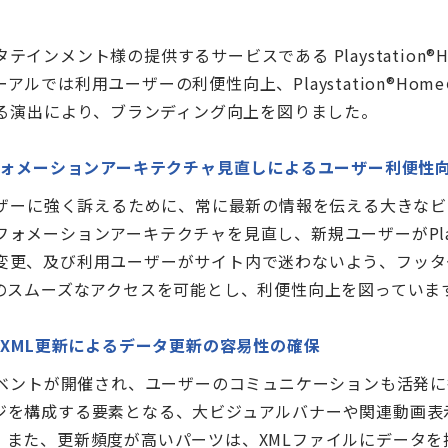
インメント様の提供するサービスである Playstation
ルでは利用ユーザーの利便性向上、Playstation®Hom
観を魅せる演出により、ブランディング向上を図りました。
フォメーションアーキテクチャ見直しによるユーザー利便性
界観をユーザーに強く訴えるために、常に最新の情報を伝える大き
メーションアーキテクチャを見直し、新規ユーザーがPlayst
変更、及び利用ユーザーがサイト内で迷わないよう、フッタ
へのスムーズなアクセスを可能とし、利便性向上を図っていま
、XML更新によるデータ更新の容易性の確保
、様々なイベントが開催され、ユーザーのコミュニケーションも活
ジを構成する要素となる、大ビジュアルバナーや関連動画表
また、更新頻度が高いパーツは、XMLファイルにデータを