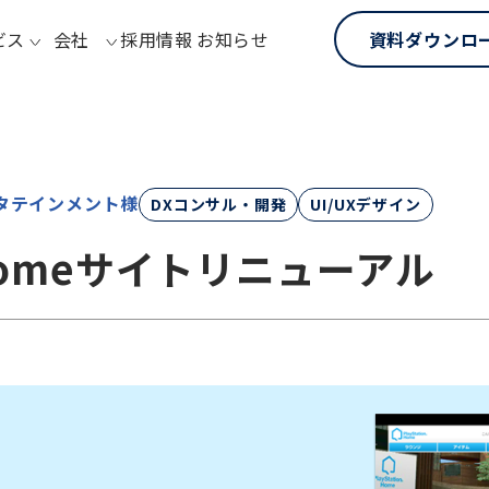
ビス
会社
採用情報
お知らせ
資料ダウンロ
タテインメント様
DXコンサル・開発
UI/UXデザイン
n®Homeサイトリニューアル