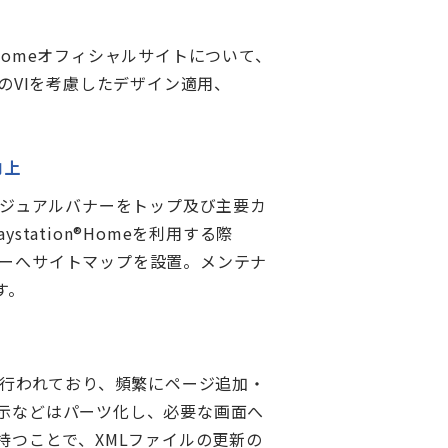
®Homeオフィシャルサイトについて、
eのVIを考慮したデザイン適用、
向上
なビジュアルバナーをトップ及び主要カ
ation®Homeを利用する際
ーへサイトマップを設置。メンテナ
す。
発に行われており、頻繁にページ追加・
示などはパーツ化し、必要な画面へ
持つことで、XMLファイルの更新の