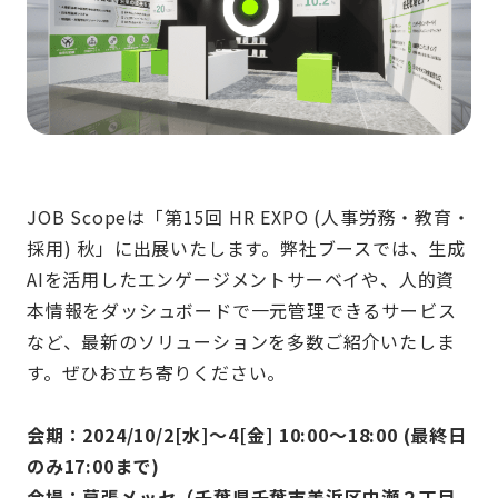
JOB Scopeは「第15回 HR EXPO (人事労務・教育・
採用) 秋」に出展いたします。弊社ブースでは、生成
AIを活用したエンゲージメントサーベイや、人的資
本情報をダッシュボードで一元管理できるサービス
など、最新のソリューションを多数ご紹介いたしま
す。ぜひお立ち寄りください。
会期：
2024/10/2[
水
]
～
4[
金
] 10:00
～
18:00 (
最終日
のみ
17:00
まで
)
会場：幕張メッセ（千葉県千葉市美浜区中瀬２丁目